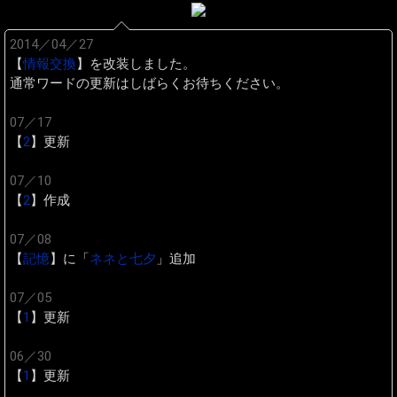
2014／04／27
【
情報交換
】を改装しました。
通常ワードの更新はしばらくお待ちください。
07／17
【
2
】更新
07／10
【
2
】作成
07／08
【
記憶
】に「
ネネと七夕
」追加
07／05
【
1
】更新
06／30
【
1
】更新