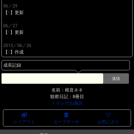
06／29
【
1
】更新
06／27
【
1
】更新
2013／06／26
【
1
】作成
成長記録
名前：根音ネネ
観察日記：8冊目
トイレでお風呂
レイアウト
セーブデータ
お気に入り