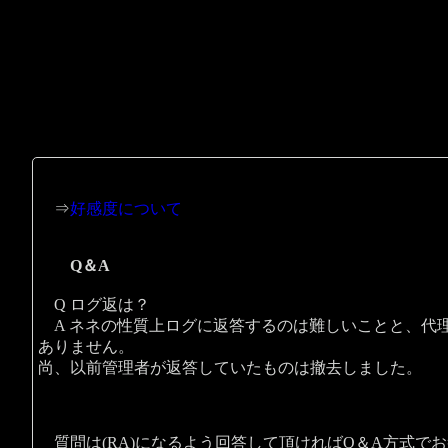
⇒
好感度について
Q＆A
Q ログ返は？
A ネネの性質上ログに返答するのは難しいことと、代
ありません。
尚、以前管理者が返答していたものは撤去しました。
質問は(RA)になるよう回答して頂ければQ＆A方式で