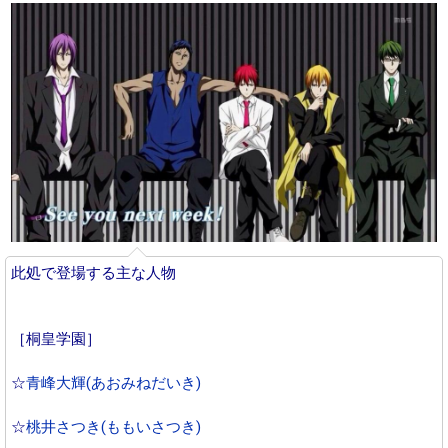
此処で登場する主な人物
［桐皇学園］
☆
青峰大輝(あおみねだいき)
☆
桃井さつき(ももいさつき)