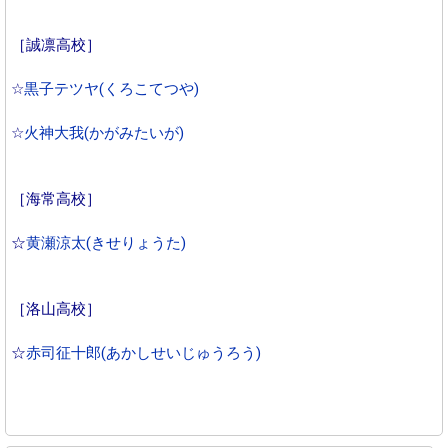
［誠凛高校］
☆
黒子テツヤ(くろこてつや)
☆
火神大我(かがみたいが)
［海常高校］
☆
黄瀬涼太(きせりょうた)
［洛山高校］
☆
赤司征十郎(あかしせいじゅうろう)