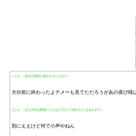
こいし 「花火は消化し終わりましたか？」
大分前に終わったよテメーも見てただろうがあの喜び様
こいし 「なら今年は栗拾いじゃなくてキノコ狩りにしませんか？」
別にええけど何で小声やねん