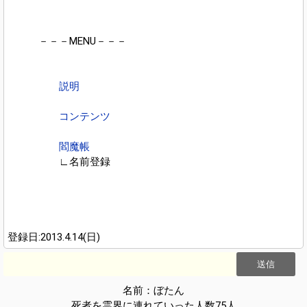
－－－MENU－－－
説明
コンテンツ
閻魔帳
∟名前登録
登録日:2013.4.14(日)
名前：ぼたん
死者を霊界に連れていった人数75人