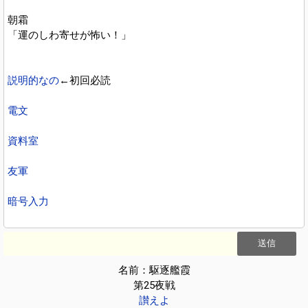
朝霜
「運のしわ寄せが怖い！」
説明的なの
←初回必読
電文
資料室
友軍
暗号入力
名前：駆逐艦霞
第25夜戦
讃えよ