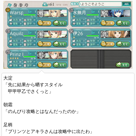
大淀
「先に結果から晒すスタイル
甲甲甲乙でさくっと」
朝霜
「のんびり攻略とはなんだったのか」
足柄
「プリンツとアキラさんは攻略中に出たわ」