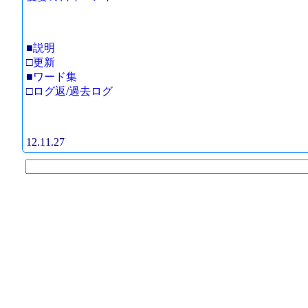
■
説明
□
更新
■
ワード集
□
ログ返
/
過去ログ
12.11.27