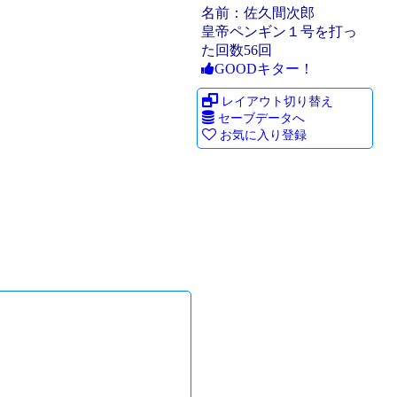
名前：佐久間次郎
皇帝ペンギン１号を打っ
た回数56回
GOODキター！
レイアウト切り替え
セーブデータへ
お気に入り登録